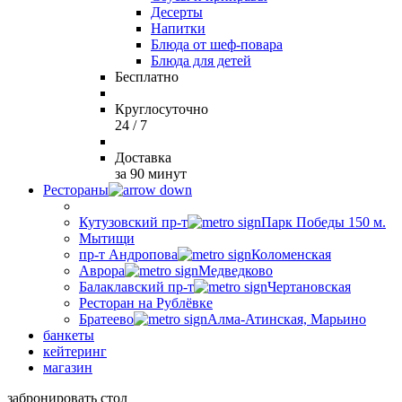
Десерты
Напитки
Блюда от шеф-повара
Блюда для детей
Бесплатно
Круглосуточно
24 / 7
Доставка
за 90 минут
Рестораны
Кутузовский пр-т
Парк Победы 150 м.
Мытищи
пр-т Андропова
Коломенская
Аврора
Медведково
Балаклавский пр-т
Чертановская
Ресторан на Рублёвке
Братеево
Алма-Атинская, Марьино
банкеты
кейтеринг
магазин
забронировать стол