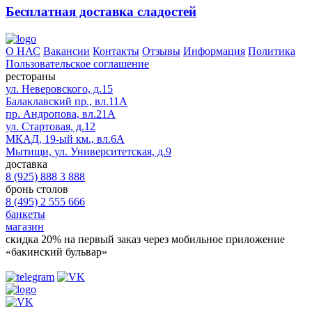
Бесплатная доставка сладостей
О НАС
Вакансии
Контакты
Отзывы
Информация
Политика
Пользовательское соглашение
рестораны
ул. Неверовского, д.15
Балаклавский пр., вл.11А
пр. Андропова, вл.21А
ул. Стартовая, д.12
МКАД, 19-ый км., вл.6А
Мытищи, ул. Университетская, д.9
доставка
8 (925) 888 3 888
бронь столов
8 (495) 2 555 666
банкеты
магазин
скидка 20%
на первый заказ через мобильное приложение
«бакинский бульвар»