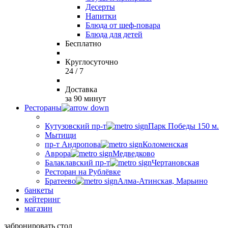
Десерты
Напитки
Блюда от шеф-повара
Блюда для детей
Бесплатно
Круглосуточно
24 / 7
Доставка
за 90 минут
Рестораны
Кутузовский пр-т
Парк Победы 150 м.
Мытищи
пр-т Андропова
Коломенская
Аврора
Медведково
Балаклавский пр-т
Чертановская
Ресторан на Рублёвке
Братеево
Алма-Атинская, Марьино
банкеты
кейтеринг
магазин
забронировать стол