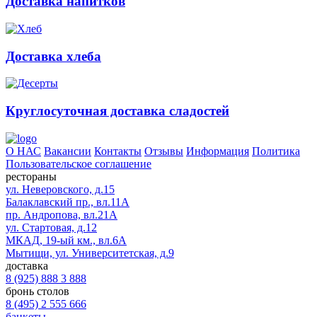
Доставка напитков
Доставка хлеба
Круглосуточная доставка сладостей
О НАС
Вакансии
Контакты
Отзывы
Информация
Политика
Пользовательское соглашение
рестораны
ул. Неверовского, д.15
Балаклавский пр., вл.11А
пр. Андропова, вл.21А
ул. Стартовая, д.12
МКАД, 19-ый км., вл.6А
Мытищи, ул. Университетская, д.9
доставка
8 (925) 888 3 888
бронь столов
8 (495) 2 555 666
банкеты