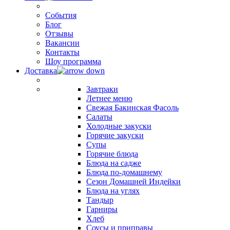
События
Блог
Отзывы
Вакансии
Контакты
Шоу программа
Доставка
Завтраки
Летнее меню
Свежая Бакинская Фасоль
Салаты
Холодные закуски
Горячие закуски
Супы
Горячие блюда
Блюда на садже
Блюда по-домашнему
Сезон Домашней Индейки
Блюда на углях
Тандыр
Гарниры
Хлеб
Соусы и приправы