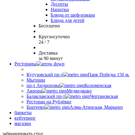
Десерты
Напитки
Блюда от шеф-повара
Блюда для детей
Бесплатно
Круглосуточно
24 / 7
Доставка
за 90 минут
Рестораны
Кутузовский пр-т
Парк Победы 150 м.
Мытищи
пр-т Андропова
Коломенская
Аврора
Медведково
Балаклавский пр-т
Чертановская
Ресторан на Рублёвке
Братеево
Алма-Атинская, Марьино
банкеты
кейтеринг
магазин
забронировать стол