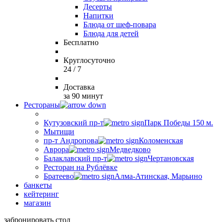
Десерты
Напитки
Блюда от шеф-повара
Блюда для детей
Бесплатно
Круглосуточно
24 / 7
Доставка
за 90 минут
Рестораны
Кутузовский пр-т
Парк Победы 150 м.
Мытищи
пр-т Андропова
Коломенская
Аврора
Медведково
Балаклавский пр-т
Чертановская
Ресторан на Рублёвке
Братеево
Алма-Атинская, Марьино
банкеты
кейтеринг
магазин
забронировать стол