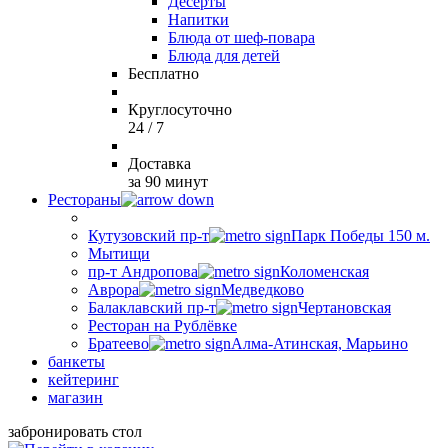
Десерты
Напитки
Блюда от шеф-повара
Блюда для детей
Бесплатно
Круглосуточно
24 / 7
Доставка
за 90 минут
Рестораны
Кутузовский пр-т
Парк Победы 150 м.
Мытищи
пр-т Андропова
Коломенская
Аврора
Медведково
Балаклавский пр-т
Чертановская
Ресторан на Рублёвке
Братеево
Алма-Атинская, Марьино
банкеты
кейтеринг
магазин
забронировать стол