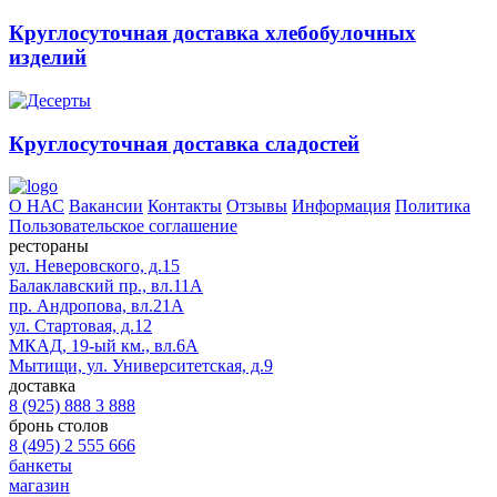
Круглосуточная доставка хлебобулочных
изделий
Круглосуточная доставка сладостей
О НАС
Вакансии
Контакты
Отзывы
Информация
Политика
Пользовательское соглашение
рестораны
ул. Неверовского, д.15
Балаклавский пр., вл.11А
пр. Андропова, вл.21А
ул. Стартовая, д.12
МКАД, 19-ый км., вл.6А
Мытищи, ул. Университетская, д.9
доставка
8 (925) 888 3 888
бронь столов
8 (495) 2 555 666
банкеты
магазин