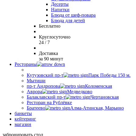
Десерты
Напитки
Блюда от шеф-повара
Блюда для детей
Бесплатно
Круглосуточно
24 / 7
Доставка
за 90 минут
Рестораны
Кутузовский пр-т
Парк Победы 150 м.
Мытищи
пр-т Андропова
Коломенская
Аврора
Медведково
Балаклавский пр-т
Чертановская
Ресторан на Рублёвке
Братеево
Алма-Атинская, Марьино
банкеты
кейтеринг
магазин
забронировать стол