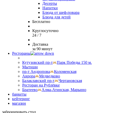
Десерты
Напитки
Блюда от шеф-повара
Блюда для детей
Бесплатно
Круглосуточно
24 / 7
Доставка
за 90 минут
Рестораны
Кутузовский пр-т
Парк Победы 150 м.
Мытищи
пр-т Андропова
Коломенская
Аврора
Медведково
Балаклавский пр-т
Чертановская
Ресторан на Рублёвке
Братеево
Алма-Атинская, Марьино
банкеты
кейтеринг
магазин
забронировать стол