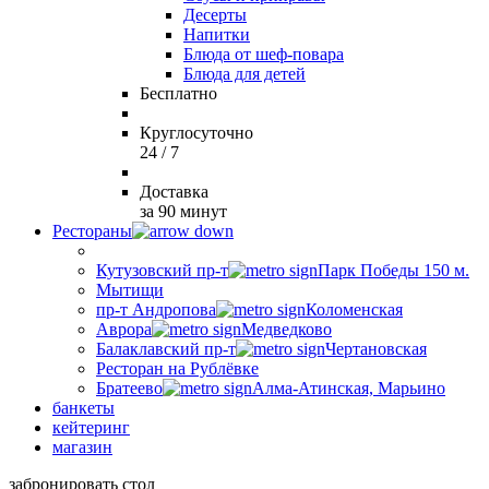
Десерты
Напитки
Блюда от шеф-повара
Блюда для детей
Бесплатно
Круглосуточно
24 / 7
Доставка
за 90 минут
Рестораны
Кутузовский пр-т
Парк Победы 150 м.
Мытищи
пр-т Андропова
Коломенская
Аврора
Медведково
Балаклавский пр-т
Чертановская
Ресторан на Рублёвке
Братеево
Алма-Атинская, Марьино
банкеты
кейтеринг
магазин
забронировать стол