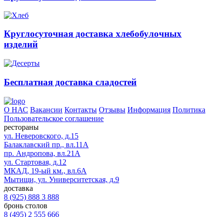
Круглосуточная доставка хлебобулочных
изделий
Бесплатная доставка сладостей
О НАС
Вакансии
Контакты
Отзывы
Информация
Политика
Пользовательское соглашение
рестораны
ул. Неверовского, д.15
Балаклавский пр., вл.11А
пр. Андропова, вл.21А
ул. Стартовая, д.12
МКАД, 19-ый км., вл.6А
Мытищи, ул. Университетская, д.9
доставка
8 (925) 888 3 888
бронь столов
8 (495) 2 555 666