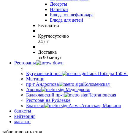
Десерты
Напитки
Блюда от шеф-повара
Блюда для детей
Бесплатно
Круглосуточно
24 / 7
Доставка
за 90 минут
Рестораны
Кутузовский пр-т
Парк Победы 150 м.
Мытищи
пр-т Андропова
Коломенская
Аврора
Медведково
Балаклавский пр-т
Чертановская
Ресторан на Рублёвке
Братеево
Алма-Атинская, Марьино
банкеты
кейтеринг
магазин
забронировать стол