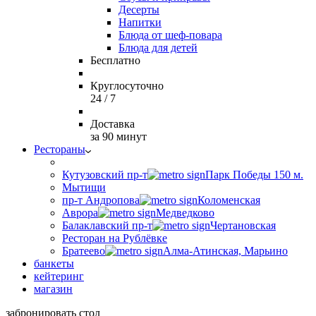
Десерты
Напитки
Блюда от шеф-повара
Блюда для детей
Бесплатно
Круглосуточно
24 / 7
Доставка
за 90 минут
Рестораны
Кутузовский пр-т
Парк Победы 150 м.
Мытищи
пр-т Андропова
Коломенская
Аврора
Медведково
Балаклавский пр-т
Чертановская
Ресторан на Рублёвке
Братеево
Алма-Атинская, Марьино
банкеты
кейтеринг
магазин
забронировать стол