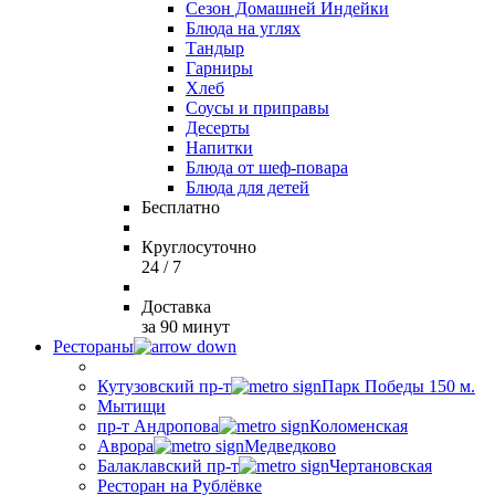
Сезон Домашней Индейки
Блюда на углях
Тандыр
Гарниры
Хлеб
Соусы и приправы
Десерты
Напитки
Блюда от шеф-повара
Блюда для детей
Бесплатно
Круглосуточно
24 / 7
Доставка
за 90 минут
Рестораны
Кутузовский пр-т
Парк Победы 150 м.
Мытищи
пр-т Андропова
Коломенская
Аврора
Медведково
Балаклавский пр-т
Чертановская
Ресторан на Рублёвке