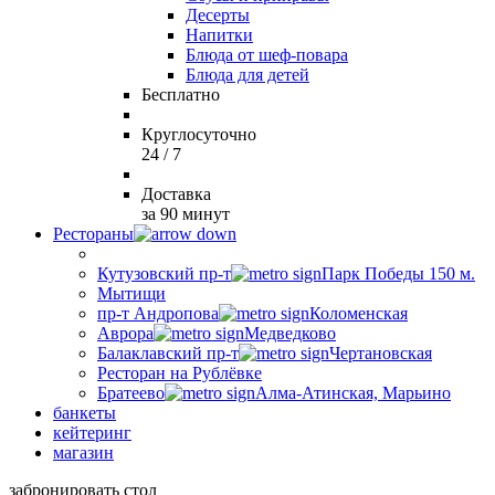
Десерты
Напитки
Блюда от шеф-повара
Блюда для детей
Бесплатно
Круглосуточно
24 / 7
Доставка
за 90 минут
Рестораны
Кутузовский пр-т
Парк Победы 150 м.
Мытищи
пр-т Андропова
Коломенская
Аврора
Медведково
Балаклавский пр-т
Чертановская
Ресторан на Рублёвке
Братеево
Алма-Атинская, Марьино
банкеты
кейтеринг
магазин
забронировать стол