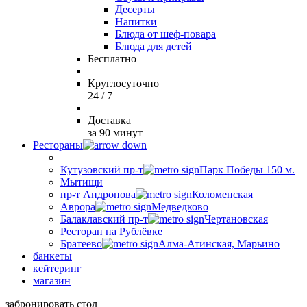
Десерты
Напитки
Блюда от шеф-повара
Блюда для детей
Бесплатно
Круглосуточно
24 / 7
Доставка
за 90 минут
Рестораны
Кутузовский пр-т
Парк Победы 150 м.
Мытищи
пр-т Андропова
Коломенская
Аврора
Медведково
Балаклавский пр-т
Чертановская
Ресторан на Рублёвке
Братеево
Алма-Атинская, Марьино
банкеты
кейтеринг
магазин
забронировать стол