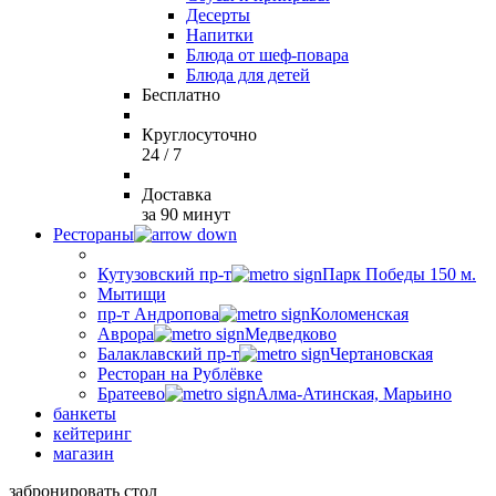
Десерты
Напитки
Блюда от шеф-повара
Блюда для детей
Бесплатно
Круглосуточно
24 / 7
Доставка
за 90 минут
Рестораны
Кутузовский пр-т
Парк Победы 150 м.
Мытищи
пр-т Андропова
Коломенская
Аврора
Медведково
Балаклавский пр-т
Чертановская
Ресторан на Рублёвке
Братеево
Алма-Атинская, Марьино
банкеты
кейтеринг
магазин
забронировать стол