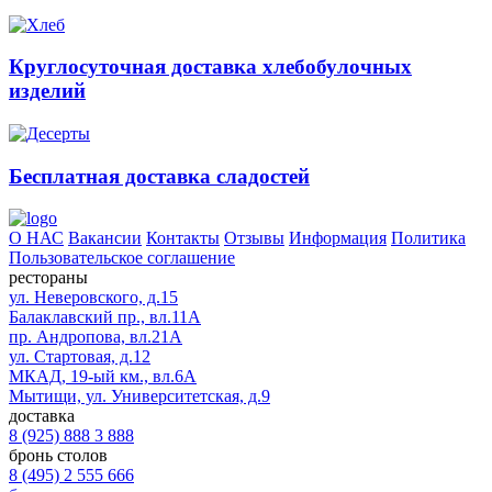
Круглосуточная доставка хлебобулочных
изделий
Бесплатная доставка сладостей
О НАС
Вакансии
Контакты
Отзывы
Информация
Политика
Пользовательское соглашение
рестораны
ул. Неверовского, д.15
Балаклавский пр., вл.11А
пр. Андропова, вл.21А
ул. Стартовая, д.12
МКАД, 19-ый км., вл.6А
Мытищи, ул. Университетская, д.9
доставка
8 (925) 888 3 888
бронь столов
8 (495) 2 555 666