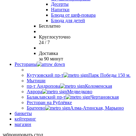
Десерты
Напитки
Блюда от шеф-повара
Блюда для детей
Бесплатно
Круглосуточно
24 / 7
Доставка
за 90 минут
Рестораны
Кутузовский пр-т
Парк Победы 150 м.
Мытищи
пр-т Андропова
Коломенская
Аврора
Медведково
Балаклавский пр-т
Чертановская
Ресторан на Рублёвке
Братеево
Алма-Атинская, Марьино
банкеты
кейтеринг
магазин
забронировать стол