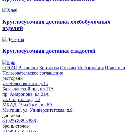
Круглосуточная доставка хлебобулочных
изделий
Круглосуточная доставка сладостей
О НАС
Вакансии
Контакты
Отзывы
Информация
Политика
Пользовательское соглашение
рестораны
ул. Неверовского, д.15
Балаклавский пр., вл.11А
пр. Андропова, вл.21А
ул. Стартовая, д.12
МКАД, 19-ый км., вл.6А
Мытищи, ул. Университетская, д.9
доставка
8 (925) 888 3 888
бронь столов
8 (495) 2 555 666