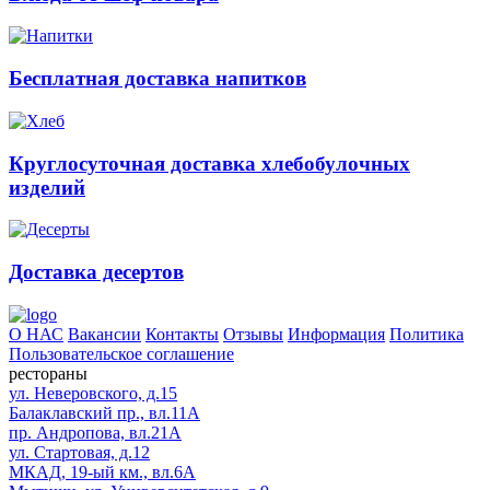
Бесплатная доставка напитков
Круглосуточная доставка хлебобулочных
изделий
Доставка десертов
О НАС
Вакансии
Контакты
Отзывы
Информация
Политика
Пользовательское соглашение
рестораны
ул. Неверовского, д.15
Балаклавский пр., вл.11А
пр. Андропова, вл.21А
ул. Стартовая, д.12
МКАД, 19-ый км., вл.6А