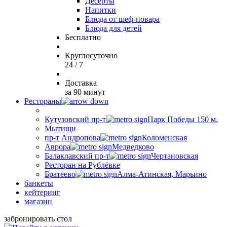
Десерты
Напитки
Блюда от шеф-повара
Блюда для детей
Бесплатно
Круглосуточно
24 / 7
Доставка
за 90 минут
Рестораны
Кутузовский пр-т
Парк Победы 150 м.
Мытищи
пр-т Андропова
Коломенская
Аврора
Медведково
Балаклавский пр-т
Чертановская
Ресторан на Рублёвке
Братеево
Алма-Атинская, Марьино
банкеты
кейтеринг
магазин
забронировать стол