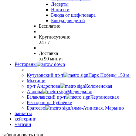
Десерты
Напитки
Блюда от шеф-повара
Блюда для детей
Бесплатно
Круглосуточно
24 / 7
Доставка
за 90 минут
Рестораны
Кутузовский пр-т
Парк Победы 150 м.
Мытищи
пр-т Андропова
Коломенская
Аврора
Медведково
Балаклавский пр-т
Чертановская
Ресторан на Рублёвке
Братеево
Алма-Атинская, Марьино
банкеты
кейтеринг
магазин
забронировать стол