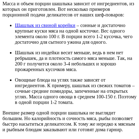
Масса и объем порции шашлыка зависит от ингредиентов, из
которых он приготовлен. Вот несколько примеров
порционной подачи деликатесов от наших шеф-поваров:
Шашлык из свиной корейки
– сонные и достаточно
крупные куски мяса на одной косточке. Вес одного
элемента около 100 г. В порции всего 1-2 кусочка, чего
достаточно для сытного ужина для одного.
Шашлык из индейки весит меньше, ведь в нем нет
ребрышек, да и плотность самого мяса меньше. Так, на
200 г получится около 3-4 небольших и хорошо
прожаренных кусочков мяса.
Овощные блюда на углях также зависят от
ингредиентов. К примеру, шашлык из свежих томатов –
сочные средние помидоры, запеченные на открытых
углях. Масса одного овоща в среднем 100-150 г. Поэтому
в одной порции 1-2 томата.
Внешне размер одной порции шашлыка не выглядит
большим. Но калорийность и сочность мяса, рыбы позволяет
быстро насытиться деликатесом. К тому же нередко к мясным
и рыбным блюдам заказывают или готовят дома гарнир.