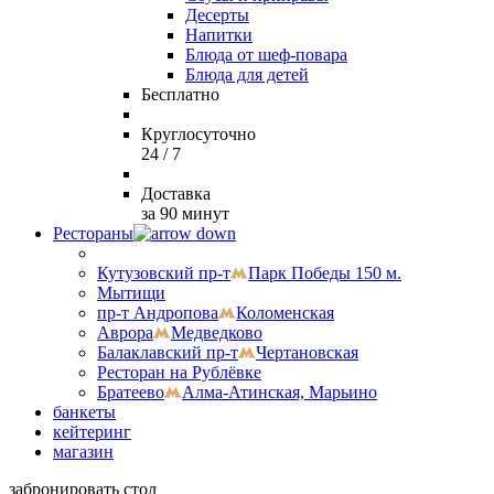
Десерты
Напитки
Блюда от шеф-повара
Блюда для детей
Бесплатно
Круглосуточно
24 / 7
Доставка
за 90 минут
Рестораны
Кутузовский пр-т
Парк Победы 150 м.
Мытищи
пр-т Андропова
Коломенская
Аврора
Медведково
Балаклавский пр-т
Чертановская
Ресторан на Рублёвке
Братеево
Алма-Атинская, Марьино
банкеты
кейтеринг
магазин
забронировать стол