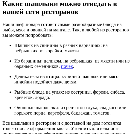
Какие шашлыки можно отведать в
нашей сети ресторанов
Наши шеф-повара готовят самые разнообразные блюда из
рыбы, мяса и овощей на мангале. Так, в любой из ресторанов
вы можете попробовать:
Шашлык из свинины в разных вариациях: на
ребрышках, из корейки, мякоти.
Из баранины: целиком, на ребрышках, из мякоти или из
бараньих семенников,
почек
.
Деликатесы из птицы: куриный шашлык или мясо
индейки подойдет даже детям.
Рыбные блюда на углях: из осетрины, форели, сибаса,
креветок, дорадо.
Овощные шашлычки: из репчатого лука, сладкого или
горького перца, картофеля, баклажан, томатов.
Все шашлыки в ресторане и с доставкой на дом готовятся
только после оформления заказа. Уточнить длительность
приготовления или оформить доставку других деликатесов