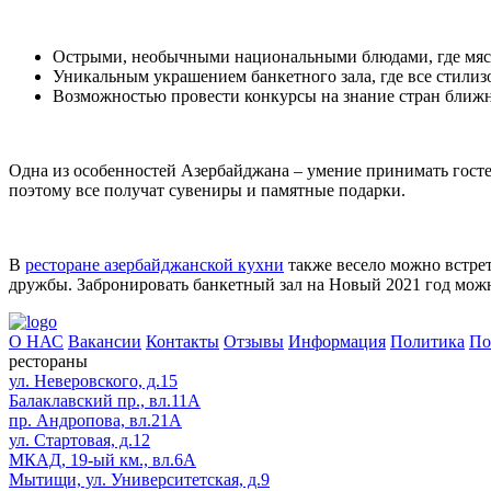
Острыми, необычными национальными блюдами, где мясо 
Уникальным украшением банкетного зала, где все стилиз
Возможностью провести конкурсы на знание стран ближне
Одна из особенностей Азербайджана – умение принимать гостей
поэтому все получат сувениры и памятные подарки.
В
ресторане азербайджанской кухни
также весело можно встрет
дружбы. Забронировать банкетный зал на Новый 2021 год можно
О НАС
Вакансии
Контакты
Отзывы
Информация
Политика
По
рестораны
ул. Неверовского, д.15
Балаклавский пр., вл.11А
пр. Андропова, вл.21А
ул. Стартовая, д.12
МКАД, 19-ый км., вл.6А
Мытищи, ул. Университетская, д.9