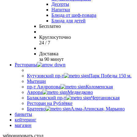
Десерты
Напитки
Блюда от шеф-повара
Блюда для детей
Бесплатно
Круглосуточно
24 / 7
Доставка
за 90 минут
Рестораны
Кутузовский пр-т
Парк Победы 150 м.
Мытищи
пр-т Андропова
Коломенская
Аврора
Медведково
Балаклавский пр-т
Чертановская
Ресторан на Рублёвке
Братеево
Алма-Атинская, Марьино
банкеты
кейтеринг
магазин
забронировать стол