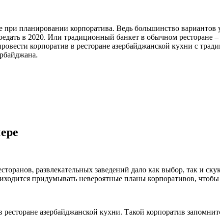
 при планировании корпоратива. Ведь большинство вариантов 
оедать в 2020. Или традиционный банкет в обычном ресторане –
ровести корпоратив в ресторане азербайджанской кухни с трад
рбайджана.
чере
сторанов, развлекательных заведений дало как выбор, так и скук
риходится придумывать невероятные планы корпоративов, чтобы 
в ресторане азербайджанской кухни. Такой корпоратив запомнит