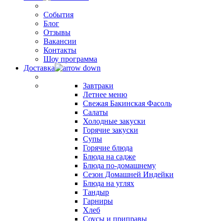
События
Блог
Отзывы
Вакансии
Контакты
Шоу программа
Доставка
Завтраки
Летнее меню
Свежая Бакинская Фасоль
Салаты
Холодные закуски
Горячие закуски
Супы
Горячие блюда
Блюда на садже
Блюда по-домашнему
Сезон Домашней Индейки
Блюда на углях
Тандыр
Гарниры
Хлеб
Соусы и приправы