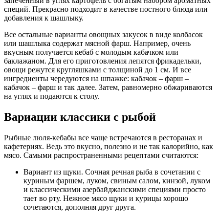
запеченный в углях картофель с богатым набором ароматных
специй. Прекрасно подходит в качестве постного блюда или
добавления к шашлыку.
Все остальные варианты овощных закусок в виде колбасок
или шашлыка содержат мясной фарш. Например, очень
вкусным получается кебаб с молодым кабачком или
баклажаном. Для его приготовления лепятся фрикадельки,
овощи режутся кругляшками с толщиной до 1 см. И все
ингредиенты чередуются на шпажке: кабачок – фарш –
кабачок – фарш и так далее. Затем, равномерно обжариваются
на углях и подаются к столу.
Вариации классики с рыбой
Рыбные люля-кебабы все чаще встречаются в ресторанах и
кафетериях. Ведь это вкусно, полезно и не так калорийно, как
мясо. Самыми распространенными рецептами считаются:
Вариант из щуки. Сочная речная рыба в сочетании с
куриным фаршем, луком, свиным салом, кинзой, луком
и классическими азербайджанскими специями просто
тает во рту. Нежное мясо щуки и курицы хорошо
сочетаются, дополняя друг друга.