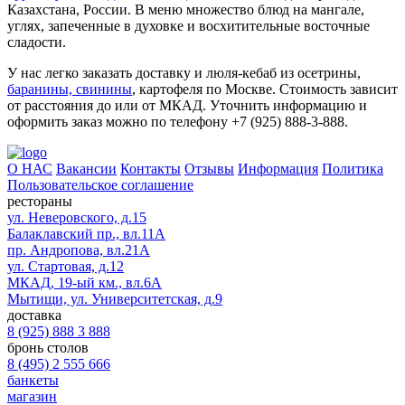
Казахстана, России. В меню множество блюд на мангале,
углях, запеченные в духовке и восхитительные восточные
сладости.
У нас легко заказать доставку и люля-кебаб из осетрины,
баранины, свинины
, картофеля по Москве. Стоимость зависит
от расстояния до или от МКАД. Уточнить информацию и
оформить заказ можно по телефону +7 (925) 888-3-888.
О НАС
Вакансии
Контакты
Отзывы
Информация
Политика
Пользовательское соглашение
рестораны
ул. Неверовского, д.15
Балаклавский пр., вл.11А
пр. Андропова, вл.21А
ул. Стартовая, д.12
МКАД, 19-ый км., вл.6А
Мытищи, ул. Университетская, д.9
доставка
8 (925) 888 3 888
бронь столов
8 (495) 2 555 666
банкеты
магазин