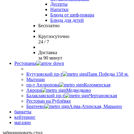
Десерты
Напитки
Блюда от шеф-повара
Блюда для детей
Бесплатно
Круглосуточно
24 / 7
Доставка
за 90 минут
Рестораны
Кутузовский пр-т
Парк Победы 150 м.
Мытищи
пр-т Андропова
Коломенская
Аврора
Медведково
Балаклавский пр-т
Чертановская
Ресторан на Рублёвке
Братеево
Алма-Атинская, Марьино
банкеты
кейтеринг
магазин
забронировать стол