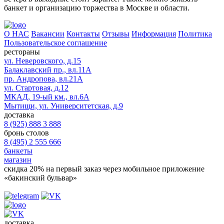
банкет и организацию торжества в Москве и области.
О НАС
Вакансии
Контакты
Отзывы
Информация
Политика
Пользовательское соглашение
рестораны
ул. Неверовского, д.15
Балаклавский пр., вл.11А
пр. Андропова, вл.21А
ул. Стартовая, д.12
МКАД, 19-ый км., вл.6А
Мытищи, ул. Университетская, д.9
доставка
8 (925) 888 3 888
бронь столов
8 (495) 2 555 666
банкеты
магазин
скидка 20%
на первый заказ через мобильное приложение
«бакинский бульвар»
доставка