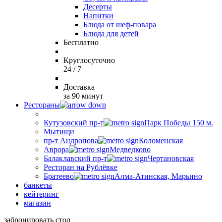
Десерты
Напитки
Блюда от шеф-повара
Блюда для детей
Бесплатно
Круглосуточно
24 / 7
Доставка
за 90 минут
Рестораны
Кутузовский пр-т
Парк Победы 150 м.
Мытищи
пр-т Андропова
Коломенская
Аврора
Медведково
Балаклавский пр-т
Чертановская
Ресторан на Рублёвке
Братеево
Алма-Атинская, Марьино
банкеты
кейтеринг
магазин
забронировать стол