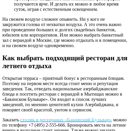
получаются ярче. И делать их можно в любое время
суток, играя с естественным освещением.
На свежем воздухе сложнее опьянеть. Ни у кого не
закружится голова от нехватки воздуха. А это очень важно
при проведении больших и долгих свадебных банкетов,
юбилеев или корпоративов. Или можно выбрать банкетный
зал с верандой в Москве, где можно отдыхать и в помещении,
и на свежем воздухе одновременно.
Как выбрать подходящий ресторан для
летнего отдыха
Открытая терраса – приятный бонус к ресторанным блюдам.
Поэтому на первом месте всегда стоит меню и репутация
заведения. Так, отведать национальные азербайджанские
блюда и посетить ресторан с верандой в Мытищах можно в
«Бакинском Бульваре». Он входит в список лучших
заведений, по мнению ценителей кухни Азербайджана, и
покоряет своей красотой, уютом и сервисом.
Заказать
столик в ресторанах «Бакинский Бульвар»
можно
по телефону +7 (495) 2-555-666. Бронировать места на летние
вечера в выходные стоит заранее. Также можно заказать