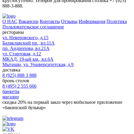
круглосуточно. Телефон для бронирования столика +7 (925)
888-3-888.
О НАС
Вакансии
Контакты
Отзывы
Информация
Политика
Пользовательское соглашение
рестораны
ул. Неверовского, д.15
Балаклавский пр., вл.11А
пр. Андропова, вл.21А
ул. Стартовая, д.12
МКАД, 19-ый км., вл.6А
Мытищи, ул. Университетская, д.9
доставка
8 (925) 888 3 888
бронь столов
8 (495) 2 555 666
банкеты
магазин
скидка 20%
на первый заказ через мобильное приложение
«бакинский бульвар»