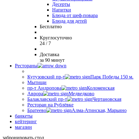
Десерты
Напитки
Блюда от шеф-повара
Блюда для детей
Бесплатно
Круглосуточно
24 / 7
Доставка
за 90 минут
Рестораны
Кутузовский пр-т
Парк Победы 150 м.
Мытищи
пр-т Андропова
Коломенская
Аврора
Медведково
Балаклавский пр-т
Чертановская
Ресторан на Рублёвке
Братеево
Алма-Атинская, Марьино
банкеты
кейтеринг
магазин
забронировать стол