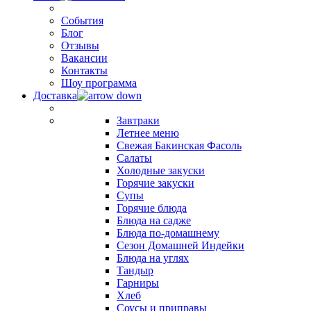
События
Блог
Отзывы
Вакансии
Контакты
Шоу программа
Доставка
Завтраки
Летнее меню
Свежая Бакинская Фасоль
Салаты
Холодные закуски
Горячие закуски
Супы
Горячие блюда
Блюда на садже
Блюда по-домашнему
Сезон Домашней Индейки
Блюда на углях
Тандыр
Гарниры
Хлеб
Соусы и приправы