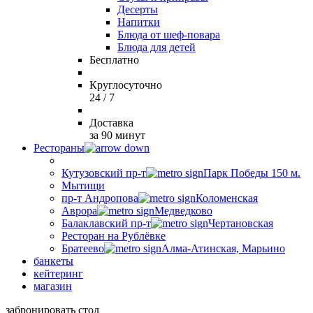
Десерты
Напитки
Блюда от шеф-повара
Блюда для детей
Бесплатно
Круглосуточно
24 / 7
Доставка
за 90 минут
Рестораны
Кутузовский пр-т
Парк Победы 150 м.
Мытищи
пр-т Андропова
Коломенская
Аврора
Медведково
Балаклавский пр-т
Чертановская
Ресторан на Рублёвке
Братеево
Алма-Атинская, Марьино
банкеты
кейтеринг
магазин
забронировать стол