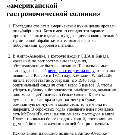
«американской
гастрономической солянки»
Последние сто лет в американской кухне доминировали
полуфабрикаты. Хотя именно сегодня эти заранее
приготовленные изделия, нуждающиеся в окончательной
термической обработке, вытесняются с рынка
поборниками здорового питания.
В Англо-Америке, в которую входит США и Канада,
чрезвычайно распространены заведения,
обеспечивающие быстрое питание. Так называемые
фастфуды. Первый
ресторан с видом на воду
этого типа
появился в Канзасе в 1921 году. Компания WhiteCastle
начала торговать гамбургерами. До 1946 года
оригинальный сэндвич стоил всего 5 центов. А чтобы
убедить публику в безопасности гамбургеров, компания
нанимала людей, одетых в белые халаты. Клиенты
думали, что если врачи едят котлетку в булке,
обмазанную кетчупом и майонезом, то и им она не
навредит. В сороковых годах ушедшего века появилась
сеть McDonald’s, ставшая лицом всех фастфудов в мире.
Плюс – несколько более поздних копий, построивших
удачный бизнес на желании людей быстро покушать.
Исключением из общего правила в Англо-Америке