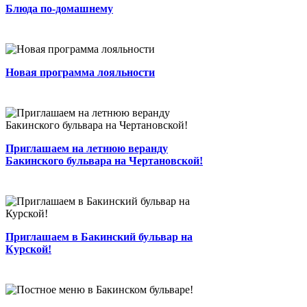
Блюда по-домашнему
Новая программа лояльности...
0
2 мин.
0
0
Автор
Приглашаем на летнюю веранду
Бакинского бульвара на Чертановской!
Новая программа лояльности
...
0
3 мин.
0
0
Автор
Приглашаем на летнюю веранду
Ресторан на Курской открывает свои
Бакинского бульвара на Чертановской!
двери!...
0
2 мин.
9
0
Автор
Приглашаем в Бакинский бульвар на
Курской!
Постное меню в Бакинском бульваре!
...
0
2 мин.
18
0
Admin