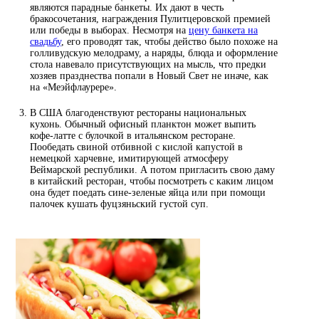
являются парадные банкеты. Их дают в честь
бракосочетания, награждения Пулитцеровской премией
или победы в выборах. Несмотря на
цену банкета на
свадьбу
, его проводят так, чтобы действо было похоже на
голливудскую мелодраму, а наряды, блюда и оформление
стола навевало присутствующих на мысль, что предки
хозяев празднества попали в Новый Свет не иначе, как
на «Меэйфлаурере».
В США благоденствуют рестораны национальных
кухонь. Обычный офисный планктон может выпить
кофе-латте с булочкой в итальянском ресторане.
Пообедать свиной отбивной с кислой капустой в
немецкой харчевне, имитирующей атмосферу
Веймарской республики. А потом пригласить свою даму
в китайский ресторан, чтобы посмотреть с каким лицом
она будет поедать сине-зеленые яйца или при помощи
палочек кушать фуцзяньский густой суп.