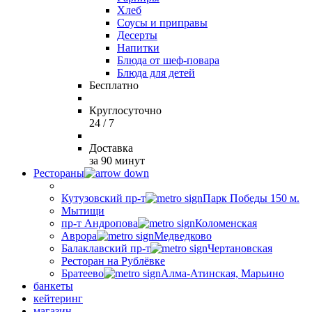
Хлеб
Соусы и приправы
Десерты
Напитки
Блюда от шеф-повара
Блюда для детей
Бесплатно
Круглосуточно
24 / 7
Доставка
за 90 минут
Рестораны
Кутузовский пр-т
Парк Победы 150 м.
Мытищи
пр-т Андропова
Коломенская
Аврора
Медведково
Балаклавский пр-т
Чертановская
Ресторан на Рублёвке
Братеево
Алма-Атинская, Марьино
банкеты
кейтеринг
магазин