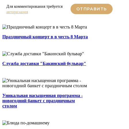
Для комментирования требуется
ОТПРАВИТЬ
Праздничный концерт в ресторане
авторизация
«Бакинский Бульвар» в честь 8
0
4 мин.
Марта!...
328
0
Автор
Праздничный концерт в в честь 8 Марта
Сегодня расскажем вам о нашей
службе доставки....
0
3 мин.
0
0
Admin
Дорогие гости, сеть ресторанов
"Бакинский бульвар" приглашает вас
Служба доставки "Бакинский бульвар"
провести новогоднюю...
0
2 мин.
118
0
Автор
Уникальная насыщенная программа -
новогодний банкет с праздничным
столом
По-домашнему приготовленные блюда
в ресторанах Бакинского Бульвара ...
0
2 мин.
0
0
Автор