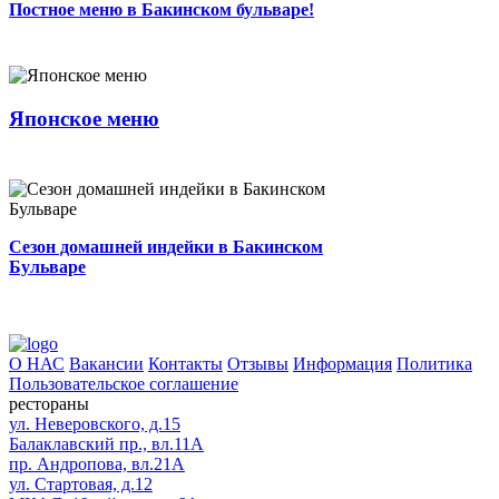
Постное меню в Бакинском бульваре!
Встречайте! Японское меню!...
0
2 мин.
0
0
Автор
Сезон домашней индейки в Бакинском
Японское меню
Бульваре...
0
2 мин.
0
0
Автор
Сезон домашней индейки в Бакинском
Бульваре
О НАС
Вакансии
Контакты
Отзывы
Информация
Политика
Пользовательское соглашение
рестораны
ул. Неверовского, д.15
Балаклавский пр., вл.11А
пр. Андропова, вл.21А
ул. Стартовая, д.12