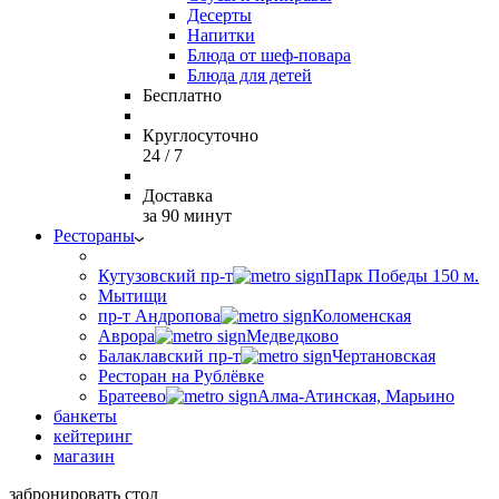
Десерты
Напитки
Блюда от шеф-повара
Блюда для детей
Бесплатно
Круглосуточно
24 / 7
Доставка
за 90 минут
Рестораны
Кутузовский пр-т
Парк Победы 150 м.
Мытищи
пр-т Андропова
Коломенская
Аврора
Медведково
Балаклавский пр-т
Чертановская
Ресторан на Рублёвке
Братеево
Алма-Атинская, Марьино
банкеты
кейтеринг
магазин
забронировать стол