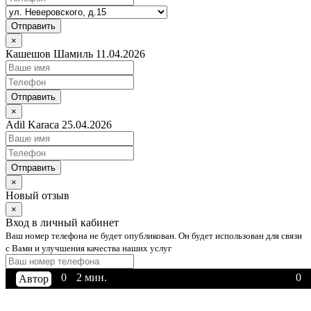
Отправить
×
Кашешов Шамиль 11.04.2026
Отправить
×
Adil Karaca 25.04.2026
Отправить
×
Новый отзыв
×
Вход в личный кабинет
Ваш номер телефона не будет опубликован. Он будет использован для связи
с Вами и улучшения качества наших услуг
0
0
0
0
0
0
0
0
0
0
4 мин.
2 мин.
2 мин.
2 мин.
3 мин.
2 мин.
2 мин.
2 мин.
3 мин.
2 мин.
328
118
18
0
0
0
0
9
0
0
Автор
Admin
Автор
Автор
Автор
Автор
Автор
Admin
Автор
Автор