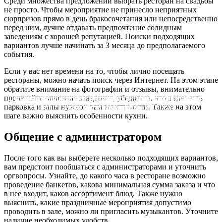
Среди множества предложений выбрать ресторан на свадьбы
не просто. Чтобы мероприятие не принесло неприятных
сюрпризов прямо в день бракосочетания или непосредственно
перед ним, лучше отдавать предпочтение солидным
заведениям с хорошей репутацией. Поиски подходящих
вариантов лучше начинать за 3 месяца до предполагаемого
события.
Если у вас нет времени на то, чтобы лично посещать
рестораны, можно начать поиск через Интернет. На этом этапе
обратите внимание на фотографии и отзывы, внимательно
прочитайте описание заведения, убедитесь, что в нем есть
Праздничный концерт в ресторане «Бакинский Бульвар» в
Приглашаем на летнюю веранду Бакинского бульвара на
Дорогие гости, сеть ресторанов "Бакинский бульвар"
По-домашнему приготовленные блюда в ресторанах
Сегодня расскажем вам о нашей службе доставки....
Новая программа лояльности...
Ресторан на Курской открывает свои двери!...
Постное меню в Бакинском бульваре! ...
Встречайте! Японское меню!...
Сезон домашней индейки в Бакинском Бульваре...
парковка и залы нужной вам вместимости. Также на этом
приглашает вас провести новогоднюю...
Бакинского Бульвара ...
Чертановской! ...
честь 8 Марта!...
шаге важно выяснить особенности кухни.
Общение с администратором
После того как вы выберете несколько подходящих вариантов,
вам предстоит пообщаться с администраторами и уточнить
оргвопросы. Узнайте, до какого часа в ресторане возможно
проведение банкетов, какова минимальная сумма заказа и что
в нее входит, каков ассортимент блюд. Также нужно
выяснить, какие праздничные мероприятия допустимо
проводить в зале, можно ли пригласить музыкантов. Уточните
наличие необходимых удобств.