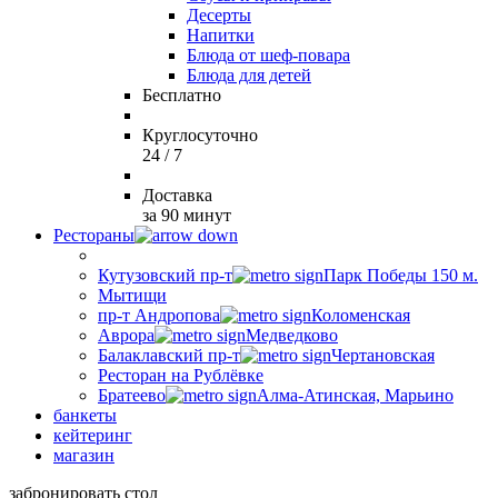
Десерты
Напитки
Блюда от шеф-повара
Блюда для детей
Бесплатно
Круглосуточно
24 / 7
Доставка
за 90 минут
Рестораны
Кутузовский пр-т
Парк Победы 150 м.
Мытищи
пр-т Андропова
Коломенская
Аврора
Медведково
Балаклавский пр-т
Чертановская
Ресторан на Рублёвке
Братеево
Алма-Атинская, Марьино
банкеты
кейтеринг
магазин
забронировать стол