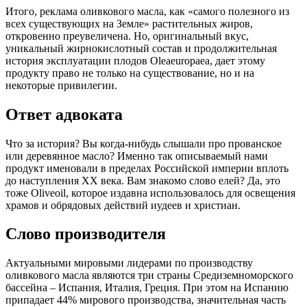
приглашает вас провести новогоднюю...
Бакинского Бульвара ...
Чертановской! ...
честь 8 Марта!...
Итого, реклама оливкового масла, как «самого полезного из
всех существующих на Земле» растительных жиров,
откровенно преувеличена. Но, оригинальный вкус,
уникальный жирнокислотный состав и продолжительная
история эксплуатации плодов Oleaeuropaea, дает этому
продукту право не только на существование, но и на
некоторые привилегии.
Ответ адвоката
Что за история? Вы когда-нибудь слышали про прованское
или деревянное масло? Именно так описываемый нами
продукт именовали в пределах Российской империи вплоть
до наступления ХХ века. Вам знакомо слово елей? Да, это
тоже Oliveoil, которое издавна использовалось для освещения
храмов и обрядовых действий иудеев и христиан.
Слово производителя
Актуальными мировыми лидерами по производству
оливкового масла являются три страны Средиземноморского
бассейна – Испания, Италия, Греция. При этом на Испанию
припадает 44% мирового производства, значительная часть