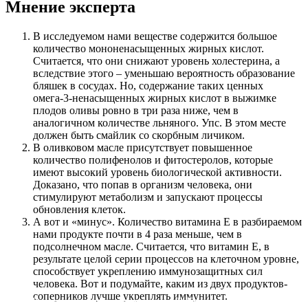
Мнение эксперта
В исследуемом нами веществе содержится большое
количество мононенасыщенных жирных кислот.
Считается, что они снижают уровень холестерина, а
вследствие этого – уменьшаю вероятность образование
бляшек в сосудах. Но, содержание таких ценных
омега-3-ненасыщенных жирных кислот в выжимке
плодов оливы ровно в три раза ниже, чем в
аналогичном количестве льняного. Упс. В этом месте
должен быть смайлик со скорбным личиком.
В оливковом масле присутствует повышенное
количество полифенолов и фитостеролов, которые
имеют высокий уровень биологической активности.
Доказано, что попав в организм человека, они
стимулируют метаболизм и запускают процессы
обновления клеток.
А вот и «минус». Количество витамина E в разбираемом
нами продукте почти в 4 раза меньше, чем в
подсолнечном масле. Считается, что витамин E, в
результате целой серии процессов на клеточном уровне,
способствует укреплению иммунозащитных сил
человека. Вот и подумайте, каким из двух продуктов-
соперников лучше укреплять иммунитет.
Праздничный концерт в ресторане «Бакинский Бульвар» в
Приглашаем на летнюю веранду Бакинского бульвара на
Дорогие гости, сеть ресторанов "Бакинский бульвар"
По-домашнему приготовленные блюда в ресторанах
Сегодня расскажем вам о нашей службе доставки....
Новая программа лояльности...
Ресторан на Курской открывает свои двери!...
Постное меню в Бакинском бульваре! ...
Встречайте! Японское меню!...
Сезон домашней индейки в Бакинском Бульваре...