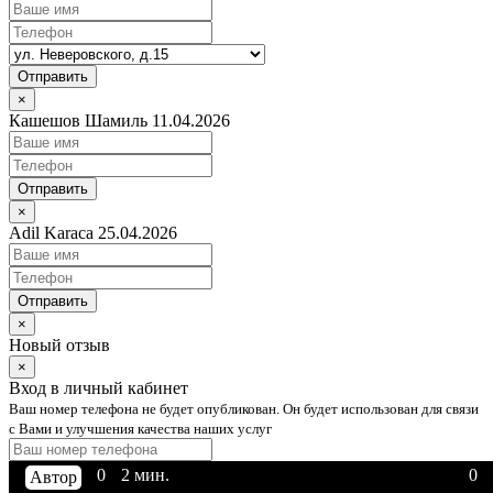
Отправить
×
Кашешов Шамиль 11.04.2026
Отправить
×
Adil Karaca 25.04.2026
Отправить
×
Новый отзыв
×
Вход в личный кабинет
Ваш номер телефона не будет опубликован. Он будет использован для связи
с Вами и улучшения качества наших услуг
0
0
0
0
0
0
0
0
0
0
4 мин.
2 мин.
2 мин.
2 мин.
3 мин.
2 мин.
2 мин.
2 мин.
3 мин.
2 мин.
328
118
18
0
0
0
0
9
0
0
Автор
Admin
Автор
Автор
Автор
Автор
Автор
Admin
Автор
Автор