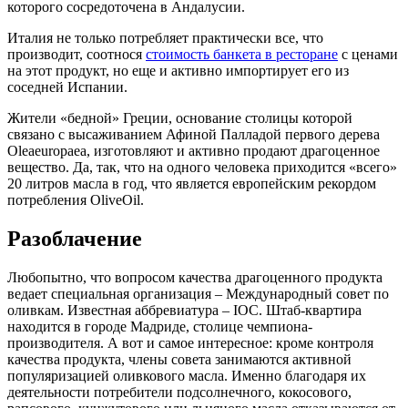
которого сосредоточена в Андалусии.
Италия не только потребляет практически все, что
производит, соотнося
стоимость банкета в ресторане
с ценами
на этот продукт, но еще и активно импортирует его из
соседней Испании.
Жители «бедной» Греции, основание столицы которой
связано с высаживанием Афиной Палладой первого дерева
Oleaeuropaea, изготовляют и активно продают драгоценное
вещество. Да, так, что на одного человека приходится «всего»
20 литров масла в год, что является европейским рекордом
потребления OliveOil.
Разоблачение
Любопытно, что вопросом качества драгоценного продукта
ведает специальная организация – Международный совет по
оливкам. Известная аббревиатура – IOC. Штаб-квартира
находится в городе Мадриде, столице чемпиона-
производителя. А вот и самое интересное: кроме контроля
качества продукта, члены совета занимаются активной
популяризацией оливкового масла. Именно благодаря их
деятельности потребители подсолнечного, кокосового,