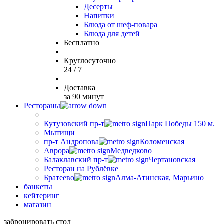
Десерты
Напитки
Блюда от шеф-повара
Блюда для детей
Бесплатно
Круглосуточно
24 / 7
Доставка
за 90 минут
Рестораны
Кутузовский пр-т
Парк Победы 150 м.
Мытищи
пр-т Андропова
Коломенская
Аврора
Медведково
Балаклавский пр-т
Чертановская
Ресторан на Рублёвке
Братеево
Алма-Атинская, Марьино
банкеты
кейтеринг
магазин
забронировать стол