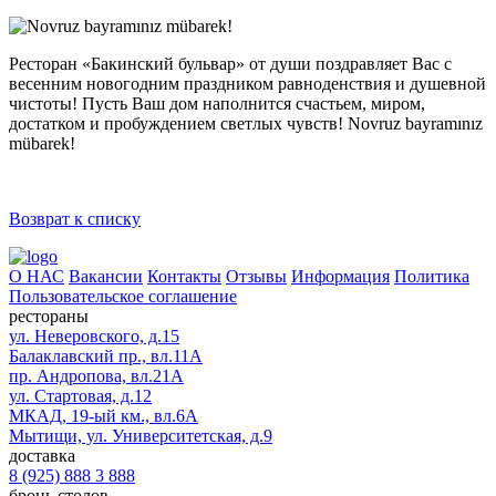
Ресторан «Бакинский бульвар» от души поздравляет Вас с
весенним новогодним праздником равноденствия и душевной
чистоты! Пусть Ваш дом наполнится счастьем, миром,
достатком и пробуждением светлых чувств! Novruz bayramınız
mübarek!
Возврат к списку
О НАС
Вакансии
Контакты
Отзывы
Информация
Политика
Пользовательское соглашение
рестораны
ул. Неверовского, д.15
Балаклавский пр., вл.11А
пр. Андропова, вл.21А
ул. Стартовая, д.12
МКАД, 19-ый км., вл.6А
Мытищи, ул. Университетская, д.9
доставка
8 (925) 888 3 888
бронь столов