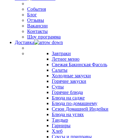
События
Блог
Отзывы
Вакансии
Контакты
Шоу программа
Доставка
Завтраки
Летнее меню
Свежая Бакинская Фасоль
Салаты
Холодные закуски
Горячие закуски
Супы
Горячие блюда
Блюда на садже
Блюда по-домашнему
Сезон Домашней Индейки
Блюда на углях
Тандыр
Гарниры
Хлеб
Соусы и приправы