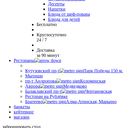
Десерты
Напитки
Блюда от шеф-повара
Блюда для детей
Бесплатно
Круглосуточно
24 / 7
Доставка
за 90 минут
Рестораны
Кутузовский пр-т
Парк Победы 150 м.
Мытищи
пр-т Андропова
Коломенская
Аврора
Медведково
Балаклавский пр-т
Чертановская
Ресторан на Рублёвке
Братеево
Алма-Атинская, Марьино
банкеты
кейтеринг
магазин
забронировать стол