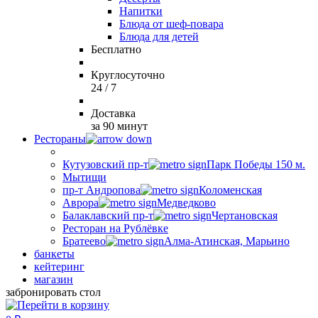
Напитки
Блюда от шеф-повара
Блюда для детей
Бесплатно
Круглосуточно
24 / 7
Доставка
за 90 минут
Рестораны
Кутузовский пр-т
Парк Победы 150 м.
Мытищи
пр-т Андропова
Коломенская
Аврора
Медведково
Балаклавский пр-т
Чертановская
Ресторан на Рублёвке
Братеево
Алма-Атинская, Марьино
банкеты
кейтеринг
магазин
забронировать стол