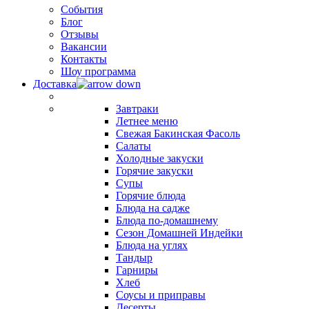
События
Блог
Отзывы
Вакансии
Контакты
Шоу программа
Доставка
Завтраки
Летнее меню
Свежая Бакинская Фасоль
Салаты
Холодные закуски
Горячие закуски
Супы
Горячие блюда
Блюда на садже
Блюда по-домашнему
Сезон Домашней Индейки
Блюда на углях
Тандыр
Гарниры
Хлеб
Соусы и приправы
Десерты