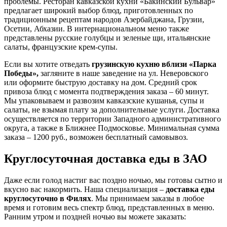
проблемы. Ресторан кавказской кухни «Бакинский Бульвар»
предлагает широкий выбор блюд, приготовленных по
традиционным рецептам народов Азербайджана, Грузии,
Осетии, Абхазии. В интернациональном меню также
представлены русские голубцы и зеленые щи, итальянские
салаты, французские крем-супы.
Если вы хотите отведать
грузинскую кухню вблизи «Парка
Победы»,
загляните в наше заведение на ул. Неверовского
или оформите быструю доставку на дом. Средний срок
привоза блюд с момента подтверждения заказа – 60 минут.
Мы упаковываем и развозим кавказские кушанья, супы и
салаты, не взымая плату за дополнительные услуги. Доставка
осуществляется по территории Западного административного
округа, а также в Ближнее Подмосковье. Минимальная сумма
заказа – 1200 руб., возможен бесплатный самовывоз.
Круглосуточная доставка еды в ЗАО
Даже если голод настиг вас поздно ночью, мы готовы сытно и
вкусно вас накормить. Наша специализация –
доставка еды
круглосуточно в Филях
. Мы принимаем заказы в любое
время и готовим весь спектр блюд, представленных в меню.
Ранним утром и поздней ночью вы можете заказать: