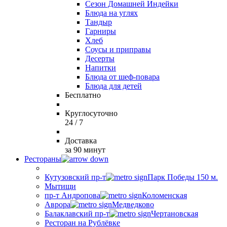
Сезон Домашней Индейки
Блюда на углях
Тандыр
Гарниры
Хлеб
Соусы и приправы
Десерты
Напитки
Блюда от шеф-повара
Блюда для детей
Бесплатно
Круглосуточно
24 / 7
Доставка
за 90 минут
Рестораны
Кутузовский пр-т
Парк Победы 150 м.
Мытищи
пр-т Андропова
Коломенская
Аврора
Медведково
Балаклавский пр-т
Чертановская
Ресторан на Рублёвке