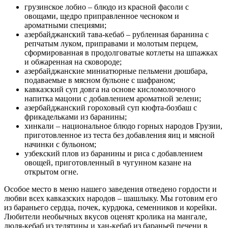
грузинское лобио – блюдо из красной фасоли с
овощами, щедро приправленное чесноком и
ароматными специями;
азербайджанский тава-кебаб – рубленная баранина с
репчатым луком, приправами и молотым перцем,
сформированная в продолговатые котлеты на шпажках
и обжаренная на сковороде;
азербайджанские миниатюрные пельмени дюшбара,
подаваемые в мясном бульоне с шафраном;
кавказский суп довга на основе кисломолочного
напитка мацони с добавлением ароматной зелени;
азербайджанский гороховый суп кюфта-бозбаш с
фрикадельками из баранины;
хинкали – национальное блюдо горных народов Грузии,
приготовленное из теста без добавления яиц и мясной
начинки с бульоном;
узбекский плов из баранины и риса с добавлением
овощей, приготовленный в чугунном казане на
открытом огне.
Особое место в меню нашего заведения отведено гордости и
любви всех кавказских народов – шашлыку. Мы готовим его
из бараньего сердца, почек, курдюка, семенников и корейки.
Любители необычных вкусов оценят кролика на мангале,
люля-кебаб из телятины и хан-кебаб из бараньей печени в