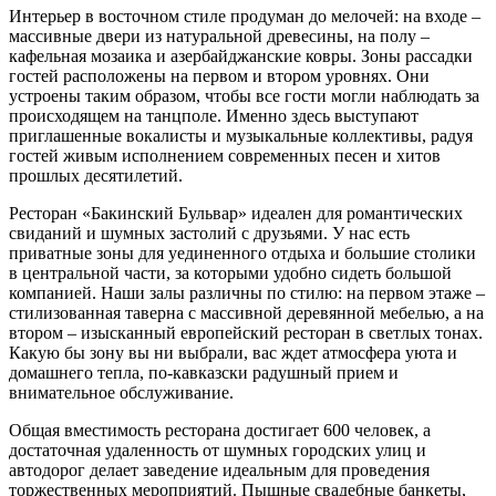
Интерьер в восточном стиле продуман до мелочей: на входе –
массивные двери из натуральной древесины, на полу –
кафельная мозаика и азербайджанские ковры. Зоны рассадки
гостей расположены на первом и втором уровнях. Они
устроены таким образом, чтобы все гости могли наблюдать за
происходящем на танцполе. Именно здесь выступают
приглашенные вокалисты и музыкальные коллективы, радуя
гостей живым исполнением современных песен и хитов
прошлых десятилетий.
Ресторан «Бакинский Бульвар» идеален для романтических
свиданий и шумных застолий с друзьями. У нас есть
приватные зоны для уединенного отдыха и большие столики
в центральной части, за которыми удобно сидеть большой
компанией. Наши залы различны по стилю: на первом этаже –
стилизованная таверна с массивной деревянной мебелью, а на
втором – изысканный европейский ресторан в светлых тонах.
Какую бы зону вы ни выбрали, вас ждет атмосфера уюта и
домашнего тепла, по-кавказски радушный прием и
внимательное обслуживание.
Общая вместимость ресторана достигает 600 человек, а
достаточная удаленность от шумных городских улиц и
автодорог делает заведение идеальным для проведения
торжественных мероприятий. Пышные свадебные банкеты,