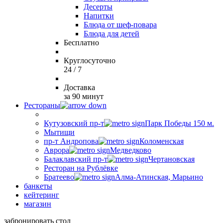
Десерты
Напитки
Блюда от шеф-повара
Блюда для детей
Бесплатно
Круглосуточно
24 / 7
Доставка
за 90 минут
Рестораны
Кутузовский пр-т
Парк Победы 150 м.
Мытищи
пр-т Андропова
Коломенская
Аврора
Медведково
Балаклавский пр-т
Чертановская
Ресторан на Рублёвке
Братеево
Алма-Атинская, Марьино
банкеты
кейтеринг
магазин
забронировать стол