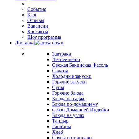
События
Блог
Отзывы
Вакансии
Контакты
Шоу программа
Доставка
Завтраки
Летнее меню
Свежая Бакинская Фасоль
Салаты
Холодные закуски
Горячие закуски
Супы
Горячие блюда
Блюда на садже
Блюда по-домашнему
Сезон Домашней Индейки
Блюда на углях
Тандыр
Гарниры
Хлеб
Соусы и приправы