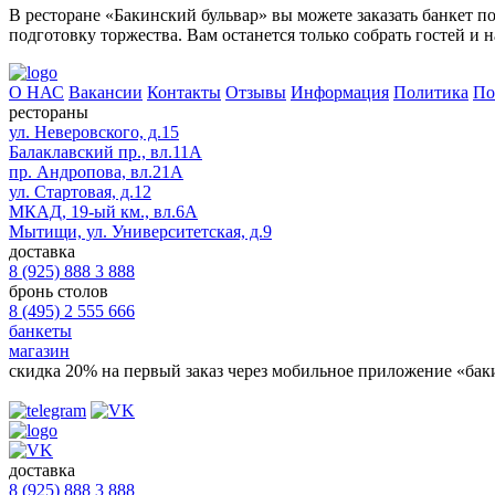
В ресторане «Бакинский бульвар» вы можете заказать банкет
подготовку торжества. Вам останется только собрать гостей и н
О НАС
Вакансии
Контакты
Отзывы
Информация
Политика
По
рестораны
ул. Неверовского, д.15
Балаклавский пр., вл.11А
пр. Андропова, вл.21А
ул. Стартовая, д.12
МКАД, 19-ый км., вл.6А
Мытищи, ул. Университетская, д.9
доставка
8 (925) 888 3 888
бронь столов
8 (495) 2 555 666
банкеты
магазин
скидка 20%
на первый заказ через мобильное приложение «бак
доставка
8 (925) 888 3 888