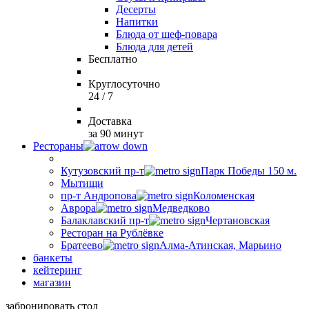
Десерты
Напитки
Блюда от шеф-повара
Блюда для детей
Бесплатно
Круглосуточно
24 / 7
Доставка
за 90 минут
Рестораны
Кутузовский пр-т
Парк Победы 150 м.
Мытищи
пр-т Андропова
Коломенская
Аврора
Медведково
Балаклавский пр-т
Чертановская
Ресторан на Рублёвке
Братеево
Алма-Атинская, Марьино
банкеты
кейтеринг
магазин
забронировать стол