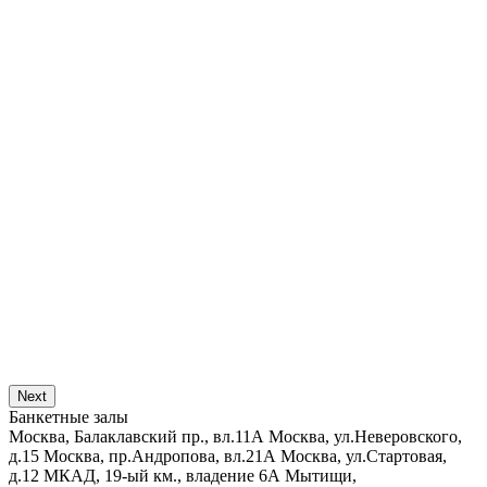
Next
Банкетные залы
Москва, Балаклавский пр., вл.11А
Москва, ул.Неверовского,
д.15
Москва, пр.Андропова, вл.21А
Москва, ул.Стартовая,
д.12
МКАД, 19-ый км., владение 6А
Мытищи,