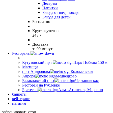
Десерты
Напитки
Блюда от шеф-повара
Блюда для детей
Бесплатно
Круглосуточно
24 / 7
Доставка
за 90 минут
Рестораны
Кутузовский пр-т
Парк Победы 150 м.
Мытищи
пр-т Андропова
Коломенская
Аврора
Медведково
Балаклавский пр-т
Чертановская
Ресторан на Рублёвке
Братеево
Алма-Атинская, Марьино
банкеты
кейтеринг
магазин
забронировать стол