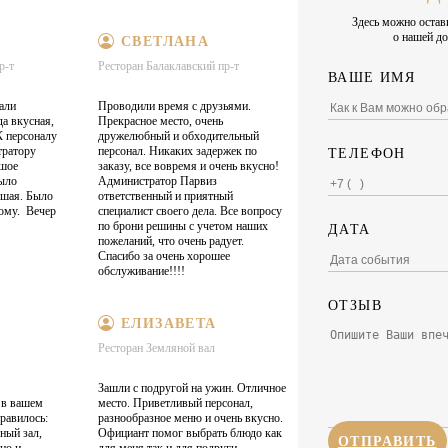
Здесь можно остав
о нашей до
СВЕТЛАНА
р-т
Ресторан Балаклавский пр-т
ВАШЕ ИМЯ
али
Проводили время с друзьями.
да вкусная,
Прекрасное место, очень
К персоналу
дружелюбный и обходительный
тратору
персонал. Никаких задержек по
ТЕЛЕФОН
ьшое
заказу, все вовремя и очень вкусно!
было
Администратор Парвиз
ошая. Было
ответственный и приятный
рому. Вечер
специалист своего дела. Все вопросу
по брони решины с учетом наших
ДАТА
пожеланий, что очень радует.
Спасибо за очень хорошее
обслуживание!!!!
ОТЗЫВ
ЕЛИЗАВЕТА
Ресторан Земляной вал
Зашли с подругой на ужин. Отличное
 в вашем
место. Приветливый персонал,
нравилось:
разнообразное меню и очень вкусно.
ный зал,
Официант помог выбрать блюдо как
ОТПРАВИТЬ
но и
для меня так и для подруги.