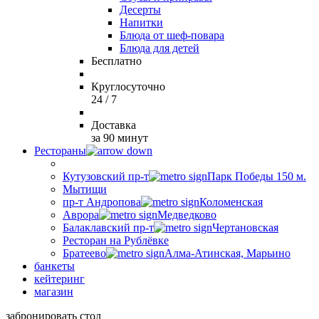
Десерты
Напитки
Блюда от шеф-повара
Блюда для детей
Бесплатно
Круглосуточно
24 / 7
Доставка
за 90 минут
Рестораны
Кутузовский пр-т
Парк Победы 150 м.
Мытищи
пр-т Андропова
Коломенская
Аврора
Медведково
Балаклавский пр-т
Чертановская
Ресторан на Рублёвке
Братеево
Алма-Атинская, Марьино
банкеты
кейтеринг
магазин
забронировать стол