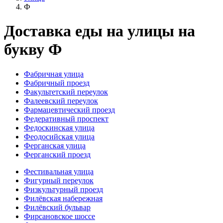
Ф
Доставка еды на улицы на
букву Ф
Фабричная улица
Фабричный проезд
Факультетский переулок
Фалеевский переулок
Фармацевтический проезд
Федеративный проспект
Федоскинская улица
Феодосийская улица
Ферганская улица
Ферганский проезд
Фестивальная улица
Фигурный переулок
Физкультурный проезд
Филёвская набережная
Филёвский бульвар
Фирсановское шоссе