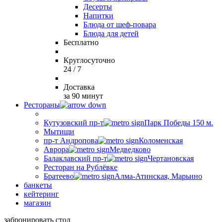
Десерты
Напитки
Блюда от шеф-повара
Блюда для детей
Бесплатно
Круглосуточно
24 / 7
Доставка
за 90 минут
Рестораны
Кутузовский пр-т
Парк Победы 150 м.
Мытищи
пр-т Андропова
Коломенская
Аврора
Медведково
Балаклавский пр-т
Чертановская
Ресторан на Рублёвке
Братеево
Алма-Атинская, Марьино
банкеты
кейтеринг
магазин
забронировать стол