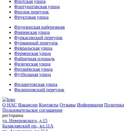
Флотская улица
Фортунатовская улица
Фролов переулок
Фруктовая улица
Фрунзенская набережная
Фрязевская улица
Фуркасовский переулок
Фурманный переулок
Февральская улица
Фермерская улица
Фабричная площадь
Физическая улица
Фитарёвская улица
Футбольная улица
Филаретовская улица
Филипповский переулок
О НАС
Вакансии
Контакты
Отзывы
Информация
Политика
Пользовательское соглашение
рестораны
ул. Неверовского, д.15
Балаклавский пр., вл.11А