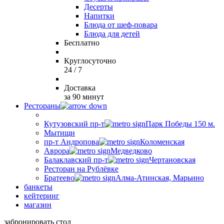
Десерты
Напитки
Блюда от шеф-повара
Блюда для детей
Бесплатно
Круглосуточно
24 / 7
Доставка
за 90 минут
Рестораны
Кутузовский пр-т
Парк Победы 150 м.
Мытищи
пр-т Андропова
Коломенская
Аврора
Медведково
Балаклавский пр-т
Чертановская
Ресторан на Рублёвке
Братеево
Алма-Атинская, Марьино
банкеты
кейтеринг
магазин
забронировать стол