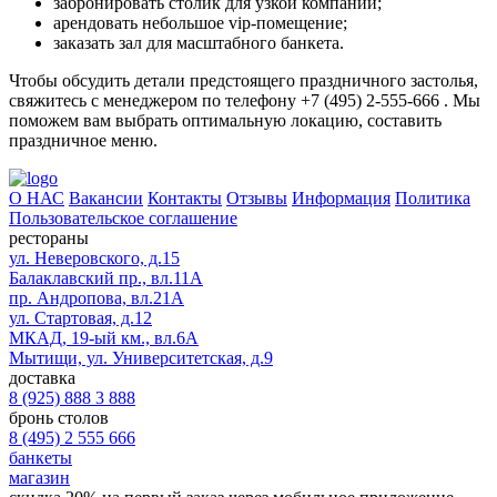
забронировать столик для узкой компании;
арендовать небольшое vip-помещение;
заказать зал для масштабного банкета.
Чтобы обсудить детали предстоящего праздничного застолья,
свяжитесь с менеджером по телефону +7 (495) 2-555-666 . Мы
поможем вам выбрать оптимальную локацию, составить
праздничное меню.
О НАС
Вакансии
Контакты
Отзывы
Информация
Политика
Пользовательское соглашение
рестораны
ул. Неверовского, д.15
Балаклавский пр., вл.11А
пр. Андропова, вл.21А
ул. Стартовая, д.12
МКАД, 19-ый км., вл.6А
Мытищи, ул. Университетская, д.9
доставка
8 (925) 888 3 888
бронь столов
8 (495) 2 555 666
банкеты
магазин