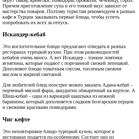
берут тыкву, креветки, помидоры, брокколи, чечевицу, горох.
Причем приготовление супа и его тонкий вкус зависит от
мастерства поваров. Поэтому туристам рекомендуем в разных
кафе в Турции заказывать первые блюда, чтобы успеть
попробовать их всех за отпуск.
Искандер-кебаб
Это восхитительное блюдо предлагают отведать в разных
ресторанах турецкой кухни. При этом разновидностей
кебабов очень много. А вот Искандер – тонкие ломтики
ягнятины, которые подают с порезанной свежей лепешкой.
Дополняют блюдо томатным соусом, топленым свежим
маслом и жирной сметаной.
Для любителей блюд поострее можно заказать Адана-кебаб –
перченый мясной фарш, аккуратно обжаренный на вертеле. А
Шиш-кебаб – одна из вариаций шашлыка из нежной
баранины, который дополняется сладким болгарским перцем
и свежими красными помидорами.
Чиг кефте
Это неповторимое блюдо турецкой кухни, которое в
ресторанах подается по-особенному. Состоит оно из