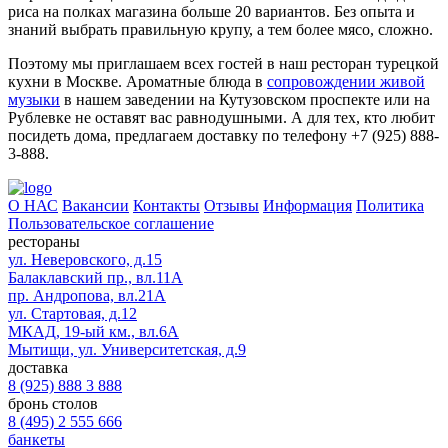
риса на полках магазина больше 20 вариантов. Без опыта и
знаний выбрать правильную крупу, а тем более мясо, сложно.
Поэтому мы приглашаем всех гостей в наш ресторан турецкой
кухни в Москве. Ароматные блюда в
сопровождении живой
музыки
в нашем заведении на Кутузовском проспекте или на
Рублевке не оставят вас равнодушными. А для тех, кто любит
посидеть дома, предлагаем доставку по телефону +7 (925) 888-
3-888.
О НАС
Вакансии
Контакты
Отзывы
Информация
Политика
Пользовательское соглашение
рестораны
ул. Неверовского, д.15
Балаклавский пр., вл.11А
пр. Андропова, вл.21А
ул. Стартовая, д.12
МКАД, 19-ый км., вл.6А
Мытищи, ул. Университетская, д.9
доставка
8 (925) 888 3 888
бронь столов
8 (495) 2 555 666
банкеты