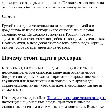
фрикаделек с овощами на шпажках. Готовиться оно может на
огне, в печи, обжариваться на мангале или даже вариться.
Салеп
Густой и сладкий молочный напиток согреет зимой и в
дождливую летнюю погоду. В его основе национальная
салепная мука. Ее сложно встретить в России, поэтому
ароматный напиток стоит попробовать во время путешествия.
Помимо муки, в него добавляют молоко, сахар, воду, корицу,
ваниль, розовую или апельсиновую воду.
Почему стоит идти в ресторан
Казалось бы, на современной домашней кухне есть все
необходимое, чтобы самостоятельно приготовить любое
блюдо из интернета. Захотел – приготовил ароматное мясо по-
грузински или классический наполеон. А в другой день –
сделал национальный турецкий плов в небольшом казане из
свежего мяса.
Но, всегда есть одно «Но».
Только в ресторане можно отведать
настоящие национальные блюда, приготовленные по
старинным рецептам и с нужными компонентами. Ведь даже