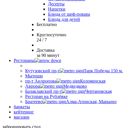
Десерты
Напитки
Блюда от шеф-повара
Блюда для детей
Бесплатно
Круглосуточно
24 / 7
Доставка
за 90 минут
Рестораны
Кутузовский пр-т
Парк Победы 150 м.
Мытищи
пр-т Андропова
Коломенская
Аврора
Медведково
Балаклавский пр-т
Чертановская
Ресторан на Рублёвке
Братеево
Алма-Атинская, Марьино
банкеты
кейтеринг
магазин
забронировать стол