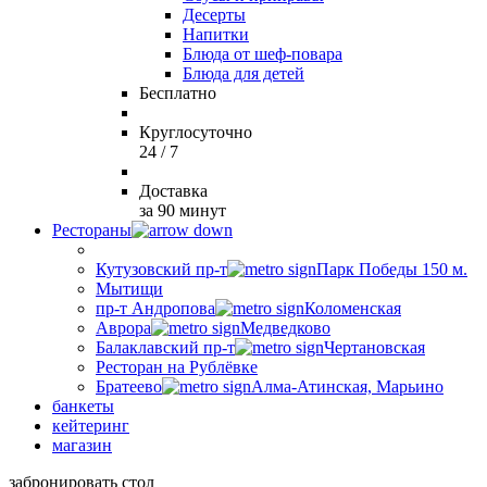
Десерты
Напитки
Блюда от шеф-повара
Блюда для детей
Бесплатно
Круглосуточно
24 / 7
Доставка
за 90 минут
Рестораны
Кутузовский пр-т
Парк Победы 150 м.
Мытищи
пр-т Андропова
Коломенская
Аврора
Медведково
Балаклавский пр-т
Чертановская
Ресторан на Рублёвке
Братеево
Алма-Атинская, Марьино
банкеты
кейтеринг
магазин
забронировать стол