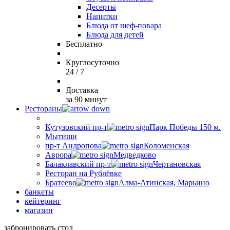
Десерты
Напитки
Блюда от шеф-повара
Блюда для детей
Бесплатно
Круглосуточно
24 / 7
Доставка
за 90 минут
Рестораны
Кутузовский пр-т
Парк Победы 150 м.
Мытищи
пр-т Андропова
Коломенская
Аврора
Медведково
Балаклавский пр-т
Чертановская
Ресторан на Рублёвке
Братеево
Алма-Атинская, Марьино
банкеты
кейтеринг
магазин
забронировать стол