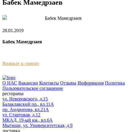
Бабек Мамедрзаев
28.01.2019
Бабек Мамедрзаев
Возврат к списку
О НАС
Вакансии
Контакты
Отзывы
Информация
Политика
Пользовательское соглашение
рестораны
ул. Неверовского, д.15
Балаклавский пр., вл.11А
пр. Андропова, вл.21А
ул. Стартовая, д.12
МКАД, 19-ый км., вл.6А
Мытищи, ул. Университетская, д.9
доставка