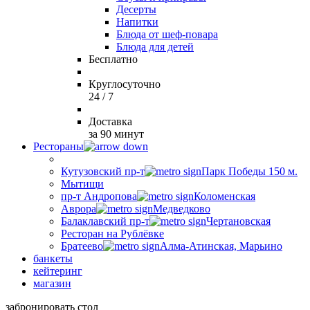
Десерты
Напитки
Блюда от шеф-повара
Блюда для детей
Бесплатно
Круглосуточно
24 / 7
Доставка
за 90 минут
Рестораны
Кутузовский пр-т
Парк Победы 150 м.
Мытищи
пр-т Андропова
Коломенская
Аврора
Медведково
Балаклавский пр-т
Чертановская
Ресторан на Рублёвке
Братеево
Алма-Атинская, Марьино
банкеты
кейтеринг
магазин
забронировать стол