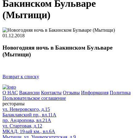
Бакинском Бульваре
(Мытищи)
01.12.2018
Новогодняя ночь в Бакинском Бульваре
(Мытищи)
Возврат к списку
О НАС
Вакансии
Контакты
Отзывы
Информация
Политика
Пользовательское соглашение
рестораны
ул. Неверовского, д.15
Балаклавский пр., вл.11А
пр. Андропова, вл.21А
ул. Стартовая, д.12
МКАД, 19-ый км., вл.6А
Мытищи, ул. Университетская, д.9