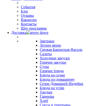
События
Блог
Отзывы
Вакансии
Контакты
Шоу программа
Доставка
Завтраки
Летнее меню
Свежая Бакинская Фасоль
Салаты
Холодные закуски
Горячие закуски
Супы
Горячие блюда
Блюда на садже
Блюда по-домашнему
Сезон Домашней Индейки
Блюда на углях
Тандыр
Гарниры
Хлеб
Соусы и приправы