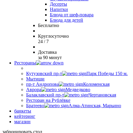
Десерты
Напитки
Блюда от шеф-повара
Блюда для детей
Бесплатно
Круглосуточно
24 / 7
Доставка
за 90 минут
Рестораны
Кутузовский пр-т
Парк Победы 150 м.
Мытищи
пр-т Андропова
Коломенская
Аврора
Медведково
Балаклавский пр-т
Чертановская
Ресторан на Рублёвке
Братеево
Алма-Атинская, Марьино
банкеты
кейтеринг
магазин
забронировать стол