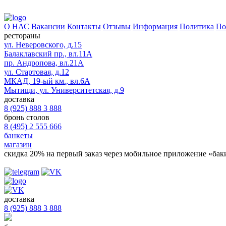
О НАС
Вакансии
Контакты
Отзывы
Информация
Политика
По
рестораны
ул. Неверовского, д.15
Балаклавский пр., вл.11А
пр. Андропова, вл.21А
ул. Стартовая, д.12
МКАД, 19-ый км., вл.6А
Мытищи, ул. Университетская, д.9
доставка
8 (925) 888 3 888
бронь столов
8 (495) 2 555 666
банкеты
магазин
скидка 20%
на первый заказ через мобильное приложение «бак
доставка
8 (925) 888 3 888