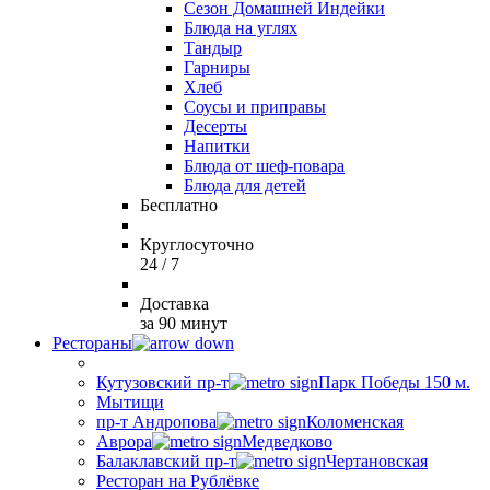
Сезон Домашней Индейки
Блюда на углях
Тандыр
Гарниры
Хлеб
Соусы и приправы
Десерты
Напитки
Блюда от шеф-повара
Блюда для детей
Бесплатно
Круглосуточно
24 / 7
Доставка
за 90 минут
Рестораны
Кутузовский пр-т
Парк Победы 150 м.
Мытищи
пр-т Андропова
Коломенская
Аврора
Медведково
Балаклавский пр-т
Чертановская
Ресторан на Рублёвке