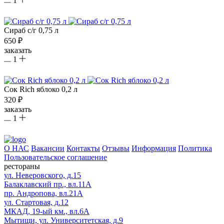
1
Сираб с/г 0,75 л
650 ₽
заказать
1
Сок Rich яблоко 0,2 л
320 ₽
заказать
1
О НАС
Вакансии
Контакты
Отзывы
Информация
Политика
Пользовательское соглашение
рестораны
ул. Неверовского, д.15
Балаклавский пр., вл.11А
пр. Андропова, вл.21А
ул. Стартовая, д.12
МКАД, 19-ый км., вл.6А
Мытищи, ул. Университетская, д.9