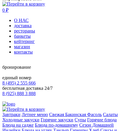
0
₽
О НАС
доставка
рестораны
банкеты
кейтеринг
магазин
контакты
бронирование
единый номер
8 (495) 2 555 666
бесплатная доставка 24/7
8 (925) 888 3 888
Завтраки
Летнее меню
Свежая Бакинская Фасоль
Салаты
Холодные закуски
Горячие закуски
Супы
Горячие блюда
Блюда на садже
Блюда по-домашнему
Сезон Домашней
Индейки
Блюда на углях
Тандыр
Гарниры
Хлеб
Соусы и