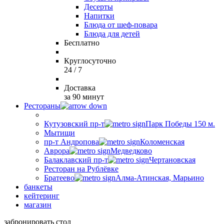
Десерты
Напитки
Блюда от шеф-повара
Блюда для детей
Бесплатно
Круглосуточно
24 / 7
Доставка
за 90 минут
Рестораны
Кутузовский пр-т
Парк Победы 150 м.
Мытищи
пр-т Андропова
Коломенская
Аврора
Медведково
Балаклавский пр-т
Чертановская
Ресторан на Рублёвке
Братеево
Алма-Атинская, Марьино
банкеты
кейтеринг
магазин
забронировать стол