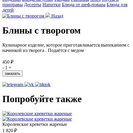
приправы
Десерты
Напитки
Блюда от шеф-повара
Блюда для
детей
Назад
Блины с творогом
Кулинарное изделие, которое приготавливается выпеканием с
начинкой из творога . Подаётся с медом
450 ₽
-
1
+
заказать
Попробуйте также
Королевские креветки жареные
1 820 ₽