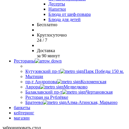
Десерты
Напитки
Блюда от шеф-повара
Блюда для детей
Бесплатно
Круглосуточно
24 / 7
Доставка
за 90 минут
Рестораны
Кутузовский пр-т
Парк Победы 150 м.
Мытищи
пр-т Андропова
Коломенская
Аврора
Медведково
Балаклавский пр-т
Чертановская
Ресторан на Рублёвке
Братеево
Алма-Атинская, Марьино
банкеты
кейтеринг
магазин
забронировать стол