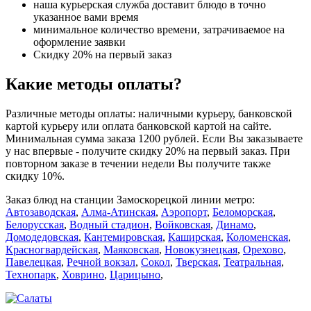
наша курьерская служба доставит блюдо в точно
указанное вами время
минимальное количество времени, затрачиваемое на
оформление заявки
Скидку 20% на первый заказ
Какие методы оплаты?
Различные методы оплаты: наличными курьеру, банковской
картой курьеру или оплата банковской картой на сайте.
Минимальная сумма заказа 1200 рублей. Если Вы заказываете
у нас впервые - получите скидку 20% на первый заказ. При
повторном заказе в течении недели Вы получите также
скидку 10%.
Заказ блюд на станции Замоскорецкой линии метро:
Автозаводская
,
Алма-Атинская
,
Аэропорт
,
Беломорская
,
Белорусская
,
Водный стадион
,
Войковская
,
Динамо
,
Домодедовская
,
Кантемировская
,
Каширская
,
Коломенская
,
Красногвардейская
,
Маяковская
,
Новокузнецкая
,
Орехово
,
Павелецкая
,
Речной вокзал
,
Сокол
,
Тверская
,
Театральная
,
Технопарк
,
Ховрино
,
Царицыно
,