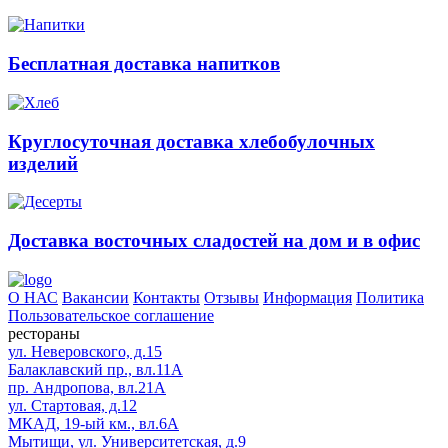
Бесплатная доставка напитков
Круглосуточная доставка хлебобулочных
изделий
Доставка восточных сладостей на дом и в офис
О НАС
Вакансии
Контакты
Отзывы
Информация
Политика
Пользовательское соглашение
рестораны
ул. Неверовского, д.15
Балаклавский пр., вл.11А
пр. Андропова, вл.21А
ул. Стартовая, д.12
МКАД, 19-ый км., вл.6А
Мытищи, ул. Университетская, д.9