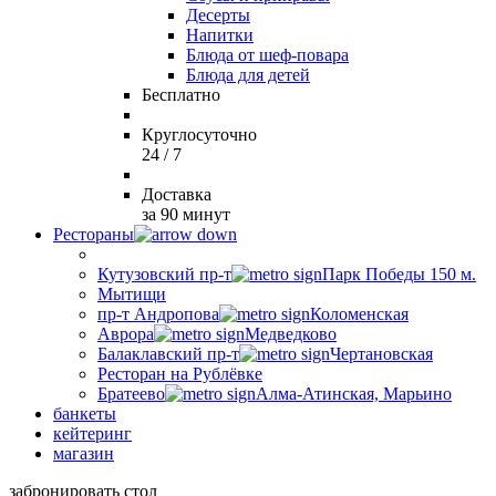
Десерты
Напитки
Блюда от шеф-повара
Блюда для детей
Бесплатно
Круглосуточно
24 / 7
Доставка
за 90 минут
Рестораны
Кутузовский пр-т
Парк Победы 150 м.
Мытищи
пр-т Андропова
Коломенская
Аврора
Медведково
Балаклавский пр-т
Чертановская
Ресторан на Рублёвке
Братеево
Алма-Атинская, Марьино
банкеты
кейтеринг
магазин
забронировать стол