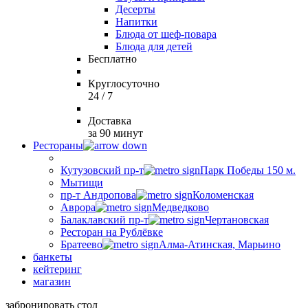
Десерты
Напитки
Блюда от шеф-повара
Блюда для детей
Бесплатно
Круглосуточно
24 / 7
Доставка
за 90 минут
Рестораны
Кутузовский пр-т
Парк Победы 150 м.
Мытищи
пр-т Андропова
Коломенская
Аврора
Медведково
Балаклавский пр-т
Чертановская
Ресторан на Рублёвке
Братеево
Алма-Атинская, Марьино
банкеты
кейтеринг
магазин
забронировать стол