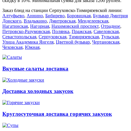
скидку в 10%. Минимальная сумма для заказа 1200 рублей.
Заказ блюд на станции Серпуховско-Тимирязевской линии:
Алтуфьево
,
Аннино
,
Бибирево
,
Боровицкая
,
Бульвар Дмитрия
Донского
,
Владыкино
,
Дмитровская
,
Менделеевская
,
Нагатинская
,
Нагорная
,
Нахимовский проспект
,
Отрадное
,
Петровско-Разумовская
,
Полянка
,
Пражская
,
Савеловская
,
Севастопольская
,
Серпуховская
,
Тимирязевская
,
Тульская
,
Улица Академика Янгеля
,
Цветной бульвар
,
Чертановская
,
Чеховская
,
Южная
,
Вкусные салаты доставка
Доставка холодных закусок
Круглосуточная доставка горячих закусок