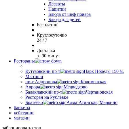
Десерты
Напитки
Блюда от шеф-повара
Блюда для детей
Бесплатно
Круглосуточно
24 / 7
Доставка
за 90 минут
Рестораны
Кутузовский пр-т
Парк Победы 150 м.
Мытищи
пр-т Андропова
Коломенская
Аврора
Медведково
Балаклавский пр-т
Чертановская
Ресторан на Рублёвке
Братеево
Алма-Атинская, Марьино
банкеты
кейтеринг
магазин
забронировать стол