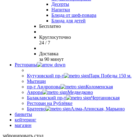
Десерты
Напитки
Блюда от шеф-повара
Блюда для детей
Бесплатно
Круглосуточно
24 / 7
Доставка
за 90 минут
Рестораны
Кутузовский пр-т
Парк Победы 150 м.
Мытищи
пр-т Андропова
Коломенская
Аврора
Медведково
Балаклавский пр-т
Чертановская
Ресторан на Рублёвке
Братеево
Алма-Атинская, Марьино
банкеты
кейтеринг
магазин
забронировать стол