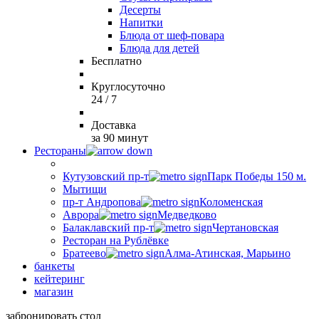
Десерты
Напитки
Блюда от шеф-повара
Блюда для детей
Бесплатно
Круглосуточно
24 / 7
Доставка
за 90 минут
Рестораны
Кутузовский пр-т
Парк Победы 150 м.
Мытищи
пр-т Андропова
Коломенская
Аврора
Медведково
Балаклавский пр-т
Чертановская
Ресторан на Рублёвке
Братеево
Алма-Атинская, Марьино
банкеты
кейтеринг
магазин
забронировать стол