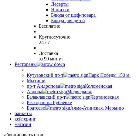
Десерты
Напитки
Блюда от шеф-повара
Блюда для детей
Бесплатно
Круглосуточно
24 / 7
Доставка
за 90 минут
Рестораны
Кутузовский пр-т
Парк Победы 150 м.
Мытищи
пр-т Андропова
Коломенская
Аврора
Медведково
Балаклавский пр-т
Чертановская
Ресторан на Рублёвке
Братеево
Алма-Атинская, Марьино
банкеты
кейтеринг
магазин
забронировать стол