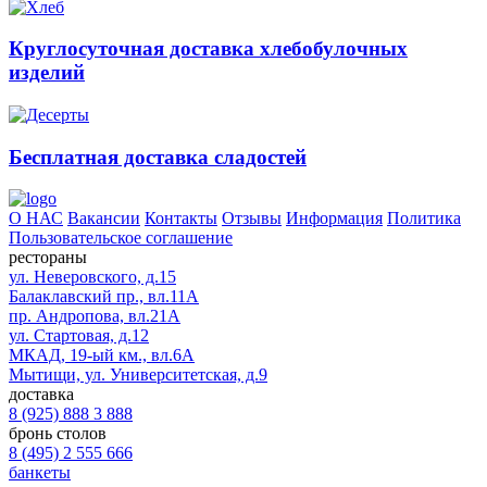
Круглосуточная доставка хлебобулочных
изделий
Бесплатная доставка сладостей
О НАС
Вакансии
Контакты
Отзывы
Информация
Политика
Пользовательское соглашение
рестораны
ул. Неверовского, д.15
Балаклавский пр., вл.11А
пр. Андропова, вл.21А
ул. Стартовая, д.12
МКАД, 19-ый км., вл.6А
Мытищи, ул. Университетская, д.9
доставка
8 (925) 888 3 888
бронь столов
8 (495) 2 555 666
банкеты